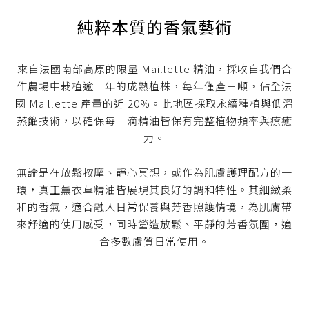
純粹本質的香氣藝術
來自法國南部高原的限量 Maillette 精油，採收自我們合
作農場中栽植逾十年的成熟植株，每年僅產三噸，佔全法
國 Maillette 產量的近 20%。此地區採取永續種植與低溫
蒸餾技術，以確保每一滴精油皆保有完整植物頻率與療癒
力。
無論是在放鬆按摩、靜心冥想，或作為肌膚護理配方的一
環，真正薰衣草精油皆展現其良好的調和特性。其細緻柔
和的香氣，適合融入日常保養與芳香照護情境，為肌膚帶
來舒適的使用感受，同時營造放鬆、平靜的芳香氛圍，適
合多數膚質日常使用。