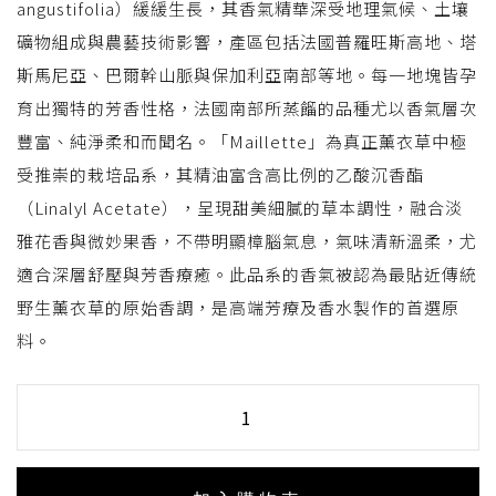
angustifolia）緩緩生長，其香氣精華深受地理氣候、土壤
礦物組成與農藝技術影響，產區包括法國普羅旺斯高地、塔
斯馬尼亞、巴爾幹山脈與保加利亞南部等地。每一地塊皆孕
育出獨特的芳香性格，法國南部所蒸餾的品種尤以香氣層次
豐富、純淨柔和而聞名。「Maillette」為真正薰衣草中極
受推崇的栽培品系，其精油富含高比例的乙酸沉香酯
（Linalyl Acetate），呈現甜美細膩的草本調性，融合淡
雅花香與微妙果香，不帶明顯樟腦氣息，氣味清新溫柔，尤
適合深層舒壓與芳香療癒。此品系的香氣被認為最貼近傳統
野生薰衣草的原始香調，是高端芳療及香水製作的首選原
料。