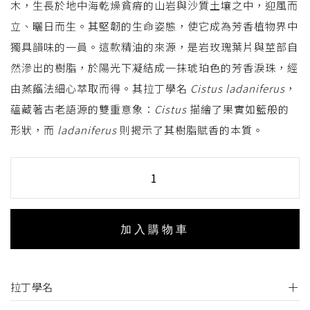
木，生長於地中海乾燥貧瘠的山岩與沙質土壤之中，迎風而
立、曬日而生。其堅韌的生命姿態，使它成為芳香植物界中
獨具韻味的一員。這款精油的來源，是岩玫瑰葉片與莖部自
然滲出的樹脂，於陽光下凝結成一抹琥珀色的芳香淚珠，經
由蒸餾法細心萃取而得。其拉丁學名
Cistus ladaniferus
，
蘊藏著古老語源的雙重意象：
Cistus
描繪了果實如籃般的
形狀，而
ladaniferus
則揭示了其樹脂賦香的本質。
加入購物車
拉丁學名