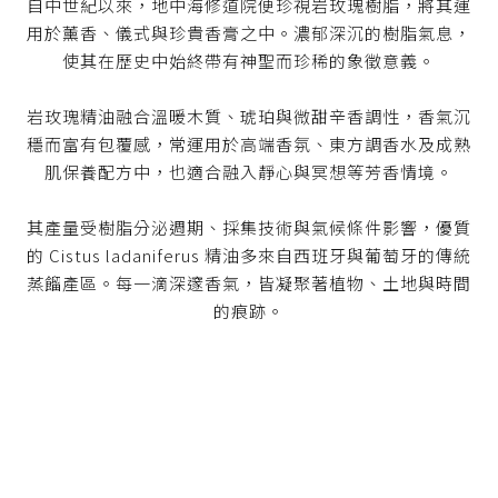
自中世紀以來，地中海修道院便珍視岩玫瑰樹脂，將其運
用於薰香、儀式與珍貴香膏之中。濃郁深沉的樹脂氣息，
使其在歷史中始終帶有神聖而珍稀的象徵意義。
岩玫瑰精油融合溫暖木質、琥珀與微甜辛香調性，香氣沉
穩而富有包覆感，常運用於高端香氛、東方調香水及成熟
肌保養配方中，也適合融入靜心與冥想等芳香情境。
其產量受樹脂分泌週期、採集技術與氣候條件影響，優質
的 Cistus ladaniferus 精油多來自西班牙與葡萄牙的傳統
蒸餾產區。每一滴深邃香氣，皆凝聚著植物、土地與時間
的痕跡。