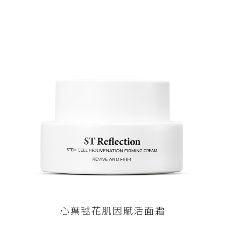
心葉毬花肌因賦活面霜