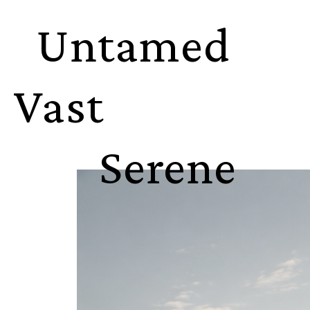
Untamed
Vast
Serene