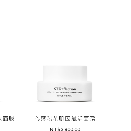
水面膜
心葉毬花肌因賦活面霜
NT$3,800.00