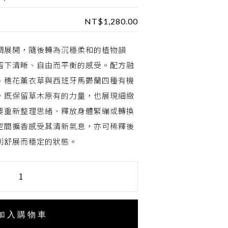
NT$
1,280.00
調展開，隨後轉為沉穩柔和的植物韻
留下清晰、自由而平衡的感受。配方融
、穗花薰衣草與西班牙馬鬱蘭四種有機
，既保留草木原有的力量，也展現細緻
要重新整理思緒、釋放身體緊繃或轉換
空間擴香感受其清新氣息，亦可稀釋後
到舒展而穩定的狀態。
加入購物車