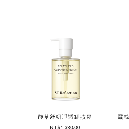
馥草舒妍淨透卸妝露
蠶
NT$1,380.00