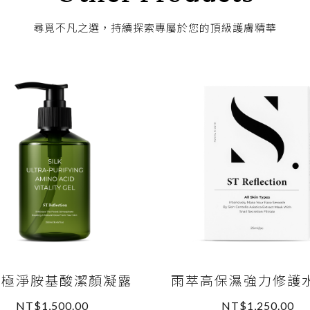
尋覓不凡之選，持續探索專屬於您的頂級護膚精華
絲極淨胺基酸潔顏凝露
雨萃高保濕強力修護
NT$1,500.00
NT$1,250.00