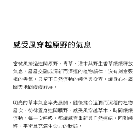
感受風穿越原野的氣息
當微風掠過遼闊原野，青草、灌木與野生香草緩緩釋放
氣息，層層交融成清新而深邃的植物韻律。沒有刻意張
揚的香氣，只留下自然流動的純淨與從容，讓身心在廣
闊天地間緩緩舒展。
明亮的草本氣息率先展開，隨後揉合溫潤而沉穩的植物
層次，彷彿置身遼闊曠野，感受風穿越草木、時間緩緩
流動。每一次呼吸，都讓感官重新與自然連結，回到純
粹、平衡且充滿生命力的狀態。