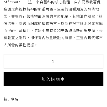
officinale——這一來自薑科的核心物種，自古便承載著促
進循環與提振精神的多重角色。生長於溫暖潮濕的熱帶地
帶，薑根貯存著植物最深層的生命能量，其精油亦凝聚了這
份溫熱、穿透而細膩的植物語言。以新鮮根莖經水蒸氣蒸餾
而得的生薑精油，氣味中帶有柔和辛香與清新的果皮調，未
有乾薑之剛烈，卻保有內斂且暖融的氣韻，正適合現代都市
人所需的柔性提振。
加入購物車
拉丁學名