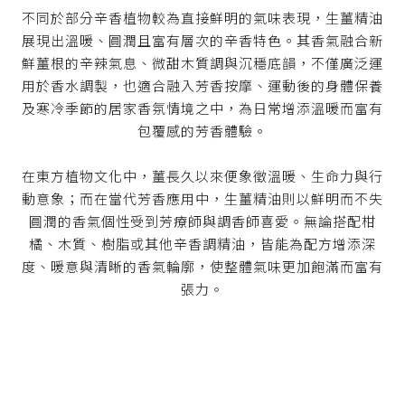
不同於部分辛香植物較為直接鮮明的氣味表現，生薑精油
展現出溫暖、圓潤且富有層次的辛香特色。其香氣融合新
鮮薑根的辛辣氣息、微甜木質調與沉穩底韻，不僅廣泛運
用於香水調製，也適合融入芳香按摩、運動後的身體保養
及寒冷季節的居家香氛情境之中，為日常增添溫暖而富有
包覆感的芳香體驗。
在東方植物文化中，薑長久以來便象徵溫暖、生命力與行
動意象；而在當代芳香應用中，生薑精油則以鮮明而不失
圓潤的香氣個性受到芳療師與調香師喜愛。無論搭配柑
橘、木質、樹脂或其他辛香調精油，皆能為配方增添深
度、暖意與清晰的香氣輪廓，使整體氣味更加飽滿而富有
張力。