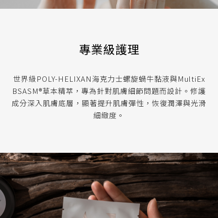
專業級護理
世界級POLY-HELIXAN海克力士螺旋蝸牛黏液與MultiEx
BSASM®草本精萃，專為針對肌膚細節問題而設計。修護
成分深入肌膚底層，顯著提升肌膚彈性，恢復潤澤與光滑
細緻度。