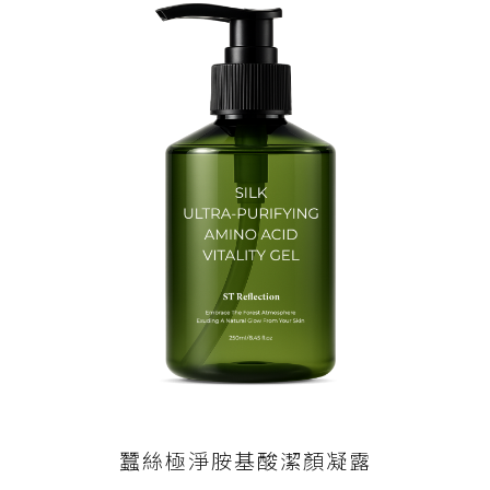
蠶絲極淨胺基酸潔顏凝露